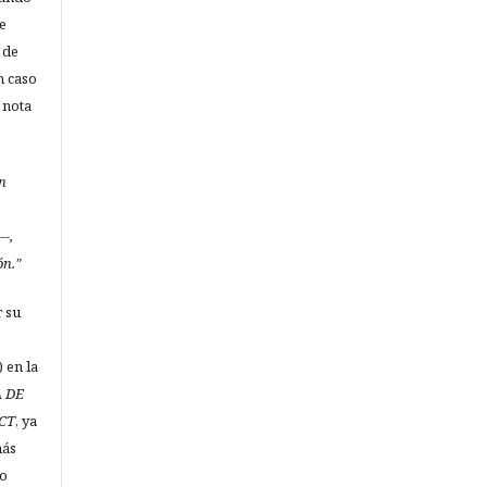
e
 de
n caso
 nota
en
-,
ón."
r su
 en la
 DE
CT
, ya
más
do