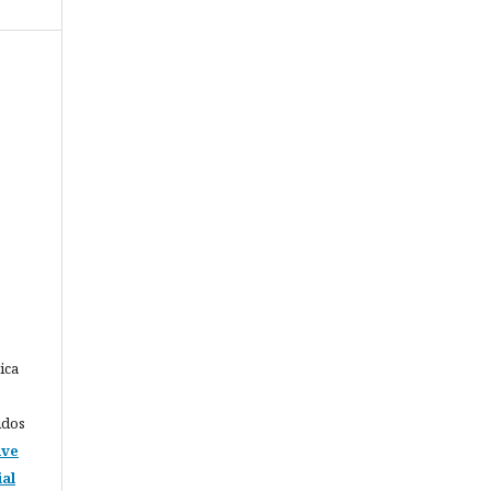
ica
idos
ive
al