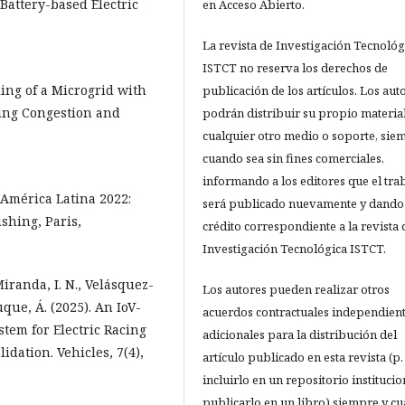
Battery-based Electric
en Acceso Abierto.
La revista de Investigación Tecnológ
ISTCT no reserva los derechos de
uling of a Microgrid with
publicación de los artículos. Los aut
ring Congestion and
podrán distribuir su propio materia
cualquier otro medio o soporte, sie
cuando sea sin fines comerciales,
informando a los editores que el tra
 América Latina 2022:
será publicado nuevamente y dando 
shing, Paris,
crédito correspondiente a la revista 
Investigación Tecnológica ISTCT.
Miranda, I. N., Velásquez-
Los autores pueden realizar otros
que, Á. (2025). An IoV-
acuerdos contractuales independient
tem for Electric Racing
adicionales para la distribución del
idation. Vehicles, 7(4),
artículo publicado en esta revista (p. 
incluirlo en un repositorio institucio
publicarlo en un libro) siempre y c