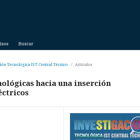
isos
Buscar
ción Tecnológica IST Central Técnico
/
Artículos
nológicas hacia una inserción
éctricos