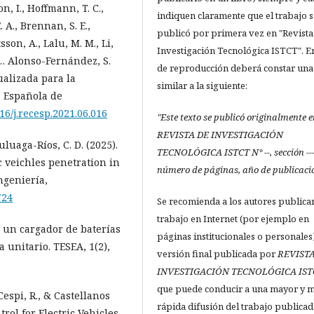
on, I., Hoffmann, T. C.,
indiquen claramente que el trabajo s
. A., Brennan, S. E.,
publicó por primera vez en "Revista
sson, A., Lalu, M. M., Li,
Investigación Tecnológica ISTCT". E
, … Alonso-Fernández, S.
de reproducción deberá constar una
ualizada para la
similar a la siguiente:
a Española de
016/j.recesp.2021.06.016
"Este texto se publicó originalmente 
REVISTA DE INVESTIGACIÓN
luaga-Ríos, C. D. (2025).
TECNOLÓGICA ISTCT N° --, sección ----
 veichles penetration in
número de páginas, año de publicaci
Ingeniería,
724
Se recomienda a los autores publica
trabajo en Internet (por ejemplo en
de un cargador de baterías
páginas institucionales o personales)
a unitario. TESEA, 1(2),
versión final publicada por
REVISTA
INVESTIGACIÓN TECNOLÓGICA IST
que puede conducir a una mayor y 
 Cespi, R., & Castellanos
rápida difusión del trabajo publica
rol for Electric Vehicles