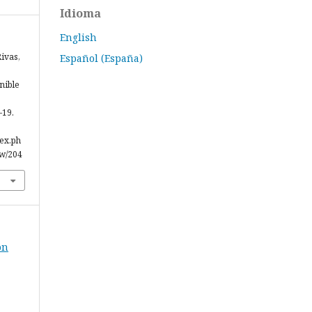
Idioma
English
ivas,
Español (España)
nible
–19.
dex.ph
ew/204
ón