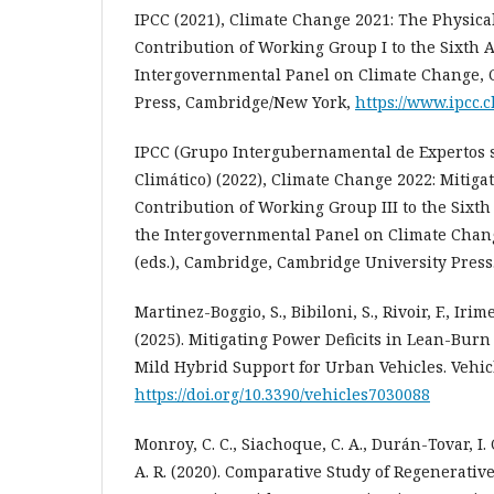
IPCC (2021), Climate Change 2021: The Physical
Contribution of Working Group I to the Sixth 
Intergovernmental Panel on Climate Change, 
Press, Cambridge/New York,
https://www.ipcc.c
IPCC (Grupo Intergubernamental de Expertos 
Climático) (2022), Climate Change 2022: Mitiga
Contribution of Working Group III to the Sixt
the Intergovernmental Panel on Climate Change
(eds.), Cambridge, Cambridge University Press
Martinez-Boggio, S., Bibiloni, S., Rivoir, F., Irim
(2025). Mitigating Power Deficits in Lean-Bur
Mild Hybrid Support for Urban Vehicles. Vehicle
https://doi.org/10.3390/vehicles7030088
Monroy, C. C., Siachoque, C. A., Durán-Tovar, I
A. R. (2020). Comparative Study of Regenerati