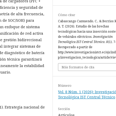
ra de cargadores (PFC +
ficiencia y seguridad de
metría de alta frecuencia,
Cómo citar
ón de SOC/SOH) para
Cabascango Camuendo, C., & Berrios R
A. T. (2026). Estudio de las brechas
 un enfoque de sistema
tecnológicas hacia una inserción soste
anificación de red activa
de vehículos eléctricos.
Investigación
e gestión bidireccional
Tecnológica IST Central Técnico
,
8
(1), 7
al integrar sistemas de
Recuperado a partir de
http://www.investigacionistct.ec/ojs/in
de diagnóstico de batería
p/investigacion_tecnologica/article/vi
ión técnica garantizará
áneamente la estabilidad
Más formatos de cita
uario.
Número
Vol. 8 Núm. 1 (2026): Investigaci
Tecnológica IST Central Técnico
). Estrategia nacional de
Sección
Artículos