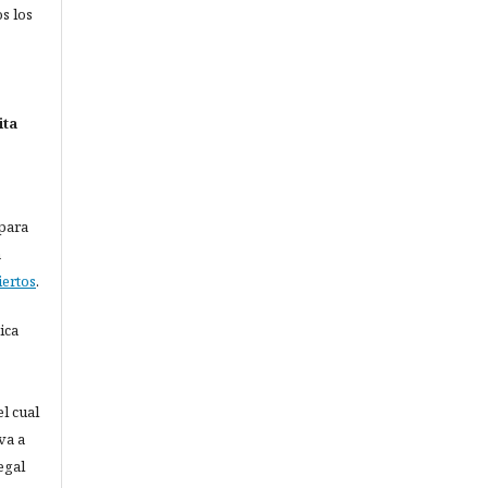
os los
ita
 para
a
iertos
.
ica
el cual
va a
egal