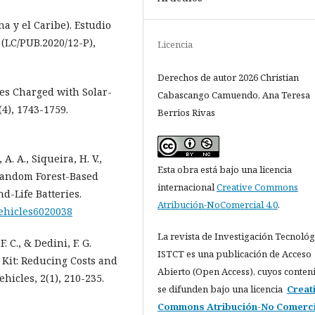
 y el Caribe). Estudio
 (LC/PUB.2020/12-P),
Licencia
Derechos de autor 2026 Christian
icles Charged with Solar-
Cabascango Camuendo, Ana Teresa
(4), 1743-1759.
Berrios Rivas
 A. A., Siqueira, H. V.,
Esta obra está bajo una licencia
. Random Forest-Based
internacional
Creative Commons
d-Life Batteries.
Atribución-NoComercial 4.0
.
vehicles6020038
La revista de Investigación Tecnológ
 F. C., & Dedini, F. G.
ISTCT es una publicación de Acceso
 Kit: Reducing Costs and
Abierto (Open Access), cuyos conten
hicles, 2(1), 210-235.
se difunden bajo una licencia
Creat
Commons Atribución-No Comerci