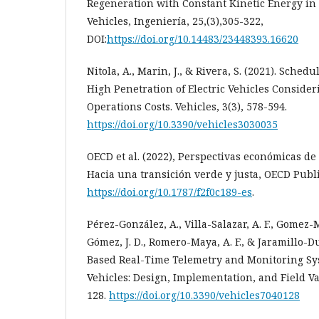
Regeneration with Constant Kinetic Energy in 
Vehicles, Ingeniería, 25,(3),305-322,
DOI:
https://doi.org/10.14483/23448393.16620
Nitola, A., Marin, J., & Rivera, S. (2021). Sched
High Penetration of Electric Vehicles Conside
Operations Costs. Vehicles, 3(3), 578-594.
https://doi.org/10.3390/vehicles3030035
OECD et al. (2022), Perspectivas económicas de
Hacia una transición verde y justa, OECD Publi
https://doi.org/10.1787/f2f0c189-es
.
Pérez-González, A., Villa-Salazar, A. F., Gomez-
Gómez, J. D., Romero-Maya, A. F., & Jaramillo-Du
Based Real-Time Telemetry and Monitoring Sys
Vehicles: Design, Implementation, and Field Val
128.
https://doi.org/10.3390/vehicles7040128