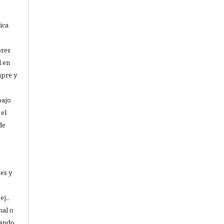
ica
ores
l en
mpre y
bajo
el
de
es y
ej.,
nal o
uando