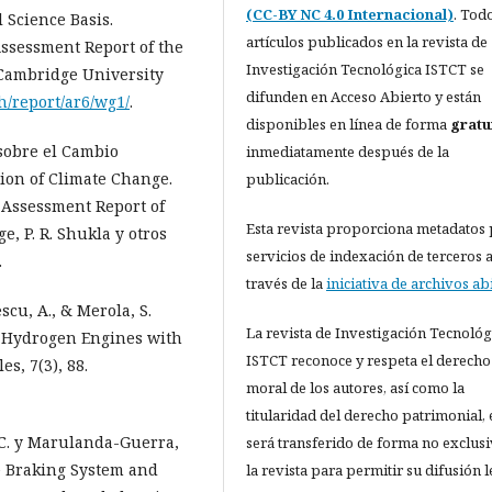
(CC-BY NC 4.0 Internacional)
. Tod
 Science Basis.
artículos publicados en la revista de
Assessment Report of the
Investigación Tecnológica ISTCT se
Cambridge University
difunden en Acceso Abierto y están
h/report/ar6/wg1/
.
disponibles en línea de forma
gratu
sobre el Cambio
inmediatamente después de la
tion of Climate Change.
publicación.
h Assessment Report of
Esta revista proporciona metadatos
, P. R. Shukla y otros
servicios de indexación de terceros 
.
través de la
iniciativa de archivos ab
escu, A., & Merola, S.
La revista de Investigación Tecnológ
n Hydrogen Engines with
ISTCT reconoce y respeta el derecho
s, 7(3), 88.
moral de los autores, así como la
titularidad del derecho patrimonial, 
. C. y Marulanda-Guerra,
será transferido de forma no exclusi
ve Braking System and
la revista para permitir su difusión l