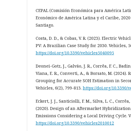
CEPAL (Comisión Económica para América Latina
Económico de América Latina y el Caribe, 2020
Santiago.
Costa, D. D., & Cobas, V. R. (2023). Electric Veh
PV: A Brazilian Case Study for 2030. Vehicles, 5
https://doi.org/10.3390/vehicles5040095
Deonei-Gotz, J., Galvão, J. R., Corrêa, F. C., Badin,
Viana, E. R., Converti, A., & Borsato, M. (2024)
Grouping for Accurate SOH Estimation in Secon
Vehicles, 6(2), 799-813.
https://doi.org/10.3390/
Eckert, J. J., Santiciolli, F. M., Silva, L. C., Corrêa,
(2020). Design of an Aftermarket Hybridization
Emissions Considering a Local Driving Cycle. Ve
https://doi.org/10.3390/vehicles2010012