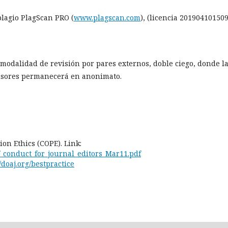
 plagio PlagScan PRO (
www.plagscan.com
), (licencia 201904101509
 modalidad de revisión por pares externos, doble ciego, donde l
visores permanecerá en anonimato.
on Ethics (COPE). Link:
of_conduct_for_journal_editors_Mar11.pdf
//doaj.org/bestpractice