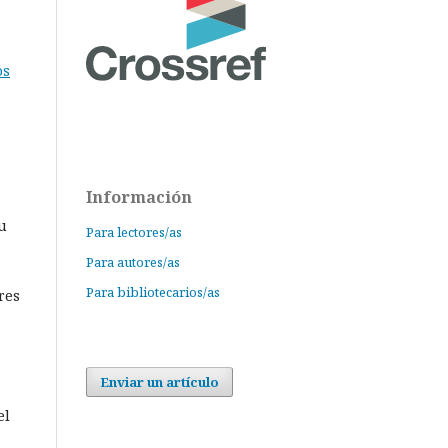
os
Información
su
Para lectores/as
Para autores/as
Para bibliotecarios/as
res
Enviar un artículo
el