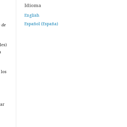
Idioma
English
Español (España)
 de
les)
a
 los
tar