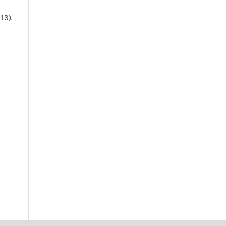
13).
a