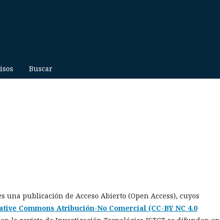
isos
Buscar
 es una publicación de Acceso Abierto (Open Access), cuyos
ative Commons Atribución-No Comercial (CC-BY NC 4.0