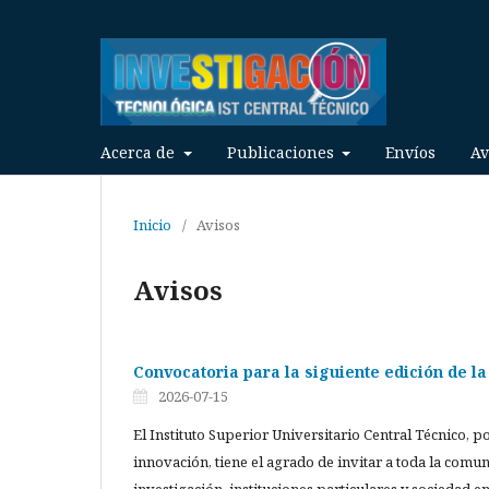
Acerca de
Publicaciones
Envíos
Av
Inicio
/
Avisos
Avisos
Convocatoria para la siguiente edición de la
2026-07-15
El Instituto Superior Universitario Central Técnico, 
innovación, tiene el agrado de invitar a toda la comu
investigación, instituciones particulares y sociedad en 