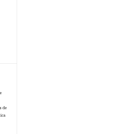
e
s de
ica