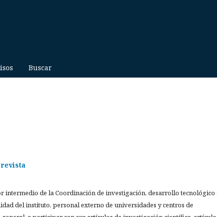
isos
Buscar
 revista
por intermedio de la Coordinación de investigación, desarrollo tecnológico 
nidad del instituto, personal externo de universidades y centros de
general, a participar con sus artículos de investigación científica, artículo