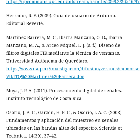
https://upcommons.upc.edu/bitstream/handle/2099.3/36546/9
Herrador, R. E. (2009). Guía de usuario de Arduino.
Editorial Reverté.
Martínez Barrera, M. C., Ibarra Manzano, O. G., Ibarra
Manzano, M. A., & Arceo Miquel, L. J. (s. f.). Diseño de
filtros digitales FIR mediante la técnica de ventanas.
Universidad Autónoma de Querétaro.
https://www.uaq.mx/investigacion/difusion/veranos/memoria
VII/ITQ%20Martinez%20Barrera.doc
Moya, J. P. A. (2011). Procesamiento digital de señales.
Instituto Tecnológico de Costa Rica.
Osorio, J. A. C., Garzón, H. B. C., & Osorio, J. A. C. (2008).
Fundamentos y aplicación del muestreo en señales
ubicadas en las bandas altas del espectro. Scientia et
Technica, 14(39), 37–42.