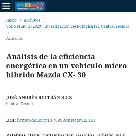
Inicio
/
Archivos
/
Vol. 5 Núm. 2 (2023): Investigación Tecnológica IST Central Técnico
/
Artículos
Análisis de la eficiencia
energética en un vehículo micro
híbrido Mazda CX- 30
JOSÉ ANDRÉS BELTRÁN RUIZ
Central Técnico
DOI:
https://doi.org/10.70998/itistct.v5i2.163
Palabras clave:
Contaminación, Gasolina, Híbrido, Mild