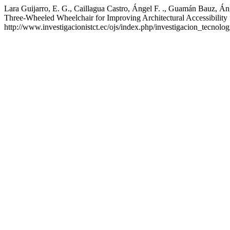
Lara Guijarro, E. G., Caillagua Castro, Ángel F. ., Guamán Bauz, Ángel
Three-Wheeled Wheelchair for Improving Architectural Accessibility f
http://www.investigacionistct.ec/ojs/index.php/investigacion_tecnolo