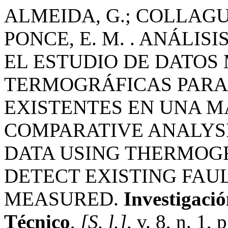
ALMEIDA, G.; COLLAGU
PONCE, E. M. . ANÁLI
EL ESTUDIO DE DATO
TERMOGRÁFICAS PARA
EXISTENTES EN UNA M
COMPARATIVE ANALYSI
DATA USING THERMOG
DETECT EXISTING FAUL
MEASURED.
Investigaci
Técnico
,
[S. l.]
, v. 8, n. 1