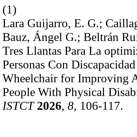
(1)
Lara Guijarro, E. G.; Caill
Bauz, Ángel G.; Beltrán Rui
Tres Llantas Para La optimi
Personas Con Discapacidad 
Wheelchair for Improving Ar
People With Physical Disabi
ISTCT
2026
,
8
, 106-117.